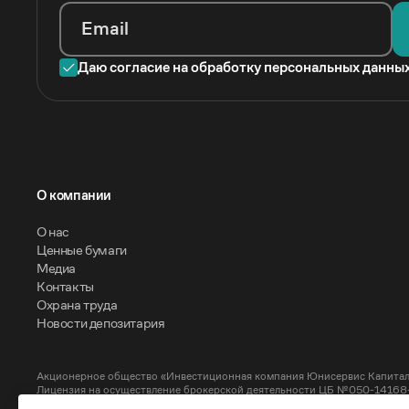
Email
Даю согласие на обработку персональных данны
O компании
О нас
Ценные бумаги
Медиа
Контакты
Охрана труда
Новости депозитария
Акционерное общество «Инвестиционная компания Юнисервис Капитал
Лицензия на осуществление брокерской деятельности ЦБ №050-14168-1
Лицензия на осуществление депозитарной деятельности ЦБ №050-14169