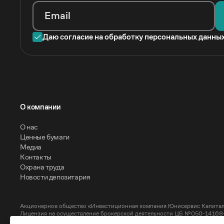
Email
Даю согласие на обработку персональных данны
O компании
О нас
Ценные бумаги
Медиа
Контакты
Охрана труда
Новости депозитария
Акционерное общество «Инвестиционная компания Юнисервис Капитал
Лицензия на осуществление брокерской деятельности ЦБ №050-14168-1
Лицензия на осуществление депозитарной деятельности ЦБ №050-14169