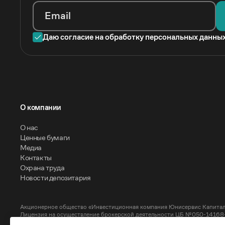
Email
Даю согласие на обработку персональных данны
O компании
О нас
Ценные бумаги
Медиа
Контакты
Охрана труда
Новости депозитария
Акционерное общество «Инвестиционная компания Юнисервис Капитал
Лицензия на осуществление брокерской деятельности ЦБ №050-14168-1
Лицензия на осуществление депозитарной деятельности ЦБ №050-14169