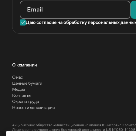
Email
Даю согласие на обработку персональных данны
O компании
О нас
Ценные бумаги
Медиа
Контакты
Охрана труда
Новости депозитария
Акционерное общество «Инвестиционная компания Юнисервис Капитал
Лицензия на осуществление брокерской деятельности ЦБ №050-14168-1
Лицензия на осуществление депозитарной деятельности ЦБ №050-14169